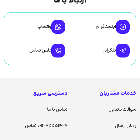
ارتباط با ما
اینستاگرام
واتساپ
تلگرام
تلفن تماس
خدمات مشتریان
دسترسی سریع
سوالات متداول
تماس با ما
روش ارسال
09385551427 تماس