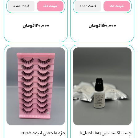
(f43) مجیک گرل
قیمت تک
قیمت عمده
قیمت تک
قیمت عمده
۱۵۰,۰۰۰
تومان
۱۲۰,۰۰۰
تومان
چسب اکستنشن k_lash 10g
مژه 10 جفتی انیمه mp5