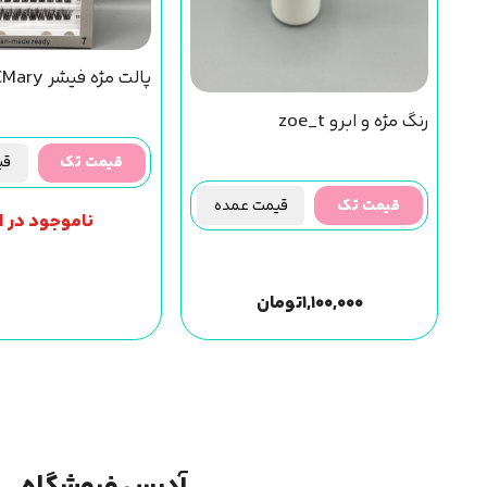
پالت مژه فیشر CMary (کد 7)
رنگ مژه و ابرو zoe_t
قیمت تک
قیم
قیمت تک
قیمت عمده
ناموجود در ان
۱,۱۰۰,۰۰۰
تومان