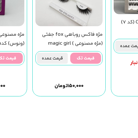
مژه فاکس روباهی fox جفتی
(مژه مصنوعی ) magic girl
(ونوس) کد05
ت عمده
(f43) مجیک گرل
قیمت تک
قیمت عمده
قیمت تک
بار
۱۵۰,۰۰۰
تومان
۰۰۰