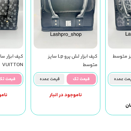
یز متوسط
کیف ابزار لش پرو Lp سایز
متوسط
VUITTON
ت عمده
قیمت تک
قیمت عمده
قیمت تک
ناموجود در انبار
نامو
ان