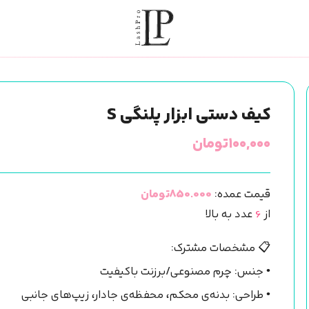
کیف دستی ابزار پلنگی S
۱۰۰,۰۰۰
تومان
قیمت عمده:
850.000تومان
از
6
عدد به بالا
📋 مشخصات مشترک:
• جنس: چرم مصنوعی/برزنت باکیفیت
• طراحی: بدنه‌ی محکم، محفظه‌ی جادار، زیپ‌های جانبی