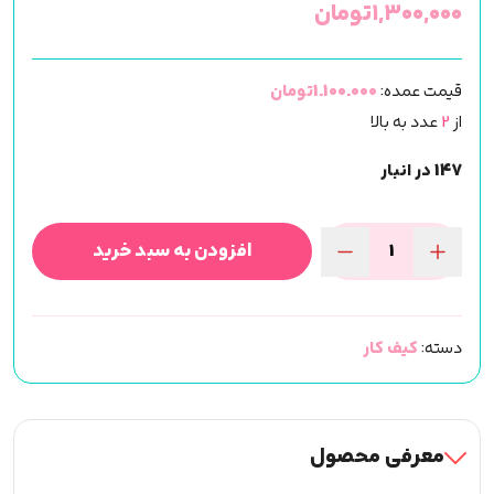
۱,۳۰۰,۰۰۰
تومان
قیمت عمده:
1.100.000تومان
از
2
عدد به بالا
147 در انبار
افزودن به سبد خرید
کیف
ابزار
وارداتی
دسته:
کیف کار
عدد
معرفی محصول