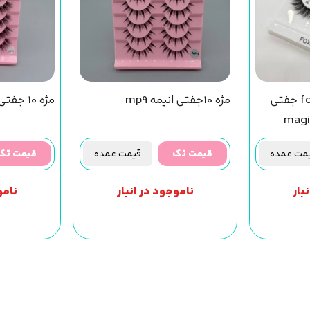
مژه فاکس روباهی fox جفتی
مژه 10جفتی انیمه mp9
مژه 10 جفتی انیمه mp5
) magic girl
ت عمده
قیمت تک
قیمت عمده
قیمت تک
بار
ناموجود در انبار
نامو