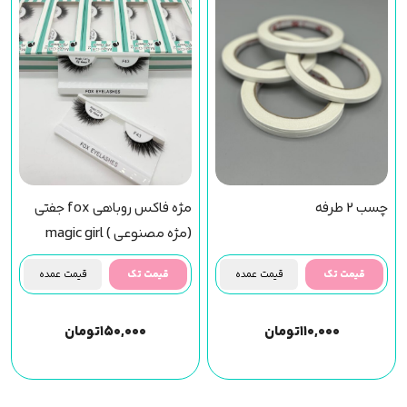
چسب 2 طرفه
مژه فاکس روباهی fox جفتی
(مژه مصنوعی ) magic girl
(f43) مجیک گرل
قیمت تک
قیمت عمده
قیمت تک
قیمت عمده
۱۱۰,۰۰۰
تومان
۱۵۰,۰۰۰
تومان