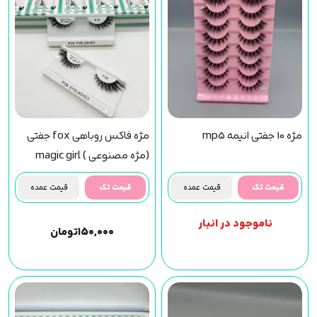
مژه 10 جفتی انیمه mp5
مژه فاکس روباهی fox جفتی
(مژه مصنوعی ) magic girl
(f30) مجیک گرل
قیمت تک
قیمت عمده
قیمت تک
قیمت عمده
ناموجود در انبار
۱۵۰,۰۰۰
تومان