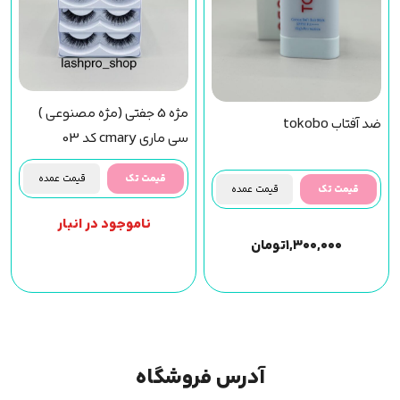
مژه 5 جفتی (مژه مصنوعی )
ضد آفتاب tokobo
سی ماری cmary کد 03
قیمت تک
قیمت عمده
قیمت تک
قیمت عمده
ناموجود در انبار
۱,۳۰۰,۰۰۰
تومان
آدرس فروشگاه