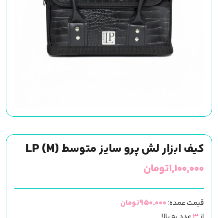
کیف ابزار لش پرو سایز متوسط (M) LP
۱,۱۰۰,۰۰۰
تومان
قیمت عمده:
950.000تومان
از
3
عدد به بالا