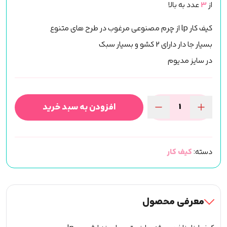
از
3
عدد به بالا
کیف کار lp از چرم مصنوعی مرغوب در طرح های متنوع
بسیار جا دار دارای 2 کشو و بسیار سبک
در سایز مدیوم
افزودن به سبد خرید
کیف
ابزار
لش
دسته:
کیف کار
پرو
سایز
متوسط
Lp
معرفی محصول
کروکودیل
عدد