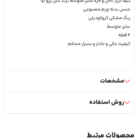
کیف ابزار ناخن و مژه سایز متوسط برند لش پرو lp
جنس بدنه چرم مصنوعی
رنگ مشکی کروکودیلی
سایز متوسط
2 قفله
کیفیت عالی و جادار و بسیار محکم
مشخصات
روش استفاده
محصولات مرتبط