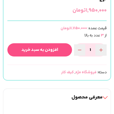
LP
۱,۹۵۰,۰۰۰
تومان
قیمت عمده:
1.750.000تومان
از
3
عدد به بالا
افزودن به سبد خرید
کیف
ابزار
بزرگ
دسته:
فروشگاه مژه
,
کیف کار
ناخن
و
میکاپ
لش
معرفی محصول
پرو
(L)