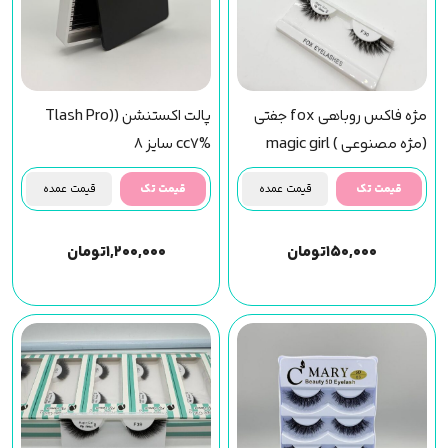
مژه فاکس روباهی fox جفتی
پالت اکستنشن (Tlash Pro)
(مژه مصنوعی ) magic girl
cc7% سایز 8
(f30) مجیک گرل
قیمت تک
قیمت عمده
قیمت تک
قیمت عمده
۱۵۰,۰۰۰
تومان
۱,۲۰۰,۰۰۰
تومان