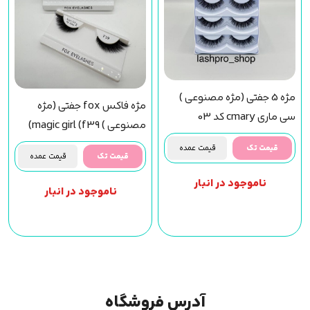
مژه 5 جفتی (مژه مصنوعی )
مژه فاکس fox جفتی (مژه
سی ماری cmary کد 03
مصنوعی ) magic girl (f39)
مجیک گرل
قیمت تک
قیمت عمده
قیمت تک
قیمت عمده
ناموجود در انبار
ناموجود در انبار
آدرس فروشگاه