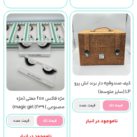
کیف صندوقچه دار برند لش پرو
LP (سایز متوسط)
مژه فاکس fox جفتی (مژه
قیمت تک
قیمت عمده
مصنوعی ) magic girl (f39)
مجیک گرل
ناموجود در انبار
قیمت تک
قیمت عمده
ناموجود در انبار