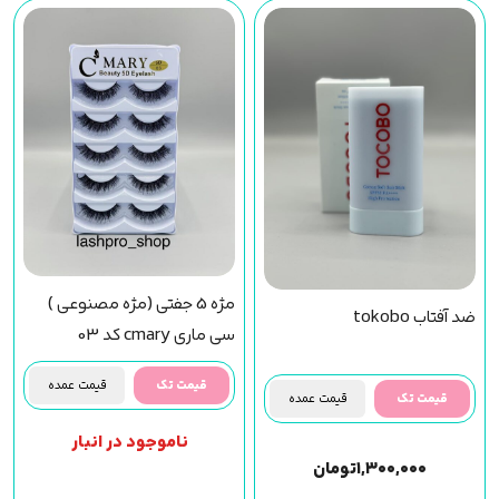
مژه 5 جفتی (مژه مصنوعی )
ضد آفتاب tokobo
سی ماری cmary کد 03
قیمت تک
قیمت عمده
قیمت تک
قیمت عمده
ناموجود در انبار
۱,۳۰۰,۰۰۰
تومان