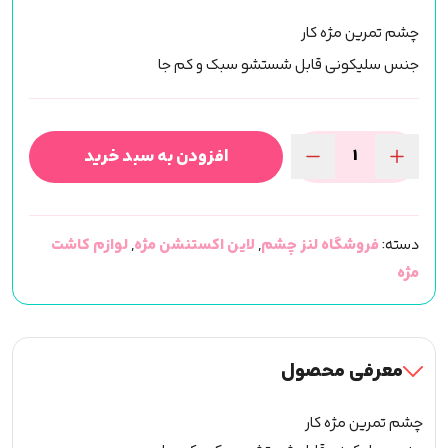
چشم تمرین مژه کار
جنس سلیکونی قابل شستشو سبک و کم جا
افزودن به سبد خرید
چشم
تمرینی
مژه
دسته:
فروشگاه لنز چشم
,
لاین اکستنشن مژه
,
لوازم کاشت
کار
مژه
و
تست
لنز
عدد
معرفی محصول
چشم تمرین مژه کار