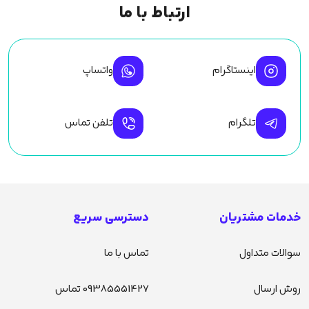
ارتباط با ما
اینستاگرام
واتساپ
تلگرام
تلفن تماس
خدمات مشتریان
دسترسی سریع
سوالات متداول
تماس با ما
روش ارسال
09385551427 تماس