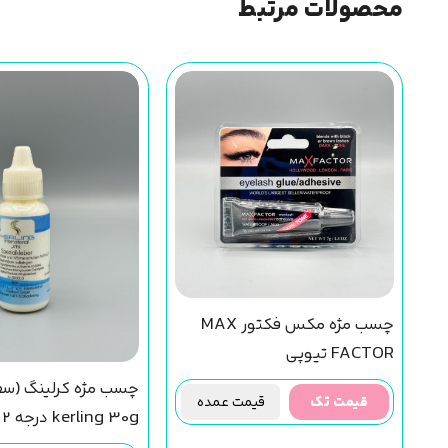
محصولات مرتبط
چسب مژه مکس فکتور MAX
FACTOR تیوپی
چسب مژه کرلینگ (سف
قیمت تک
قیمت عمده
kerling 30g درجه 2