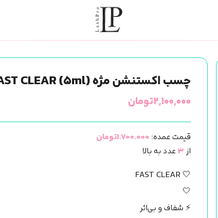
چسب اکستنشن مژه Barbara FAST CLEAR (۵ml)
۲,۱۰۰,۰۰۰
تومان
قیمت عمده:
1.700.000تومان
از
3
عدد به بالا
🤍 FAST CLEAR
🤍
⚡ شفاف و بی‌اثر