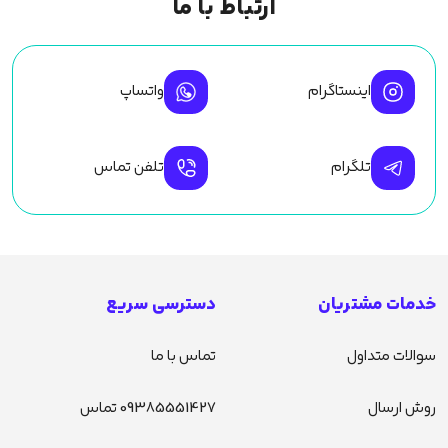
ارتباط با ما
اینستاگرام
واتساپ
تلگرام
تلفن تماس
خدمات مشتریان
دسترسی سریع
سوالات متداول
تماس با ما
روش ارسال
09385551427 تماس