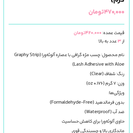
گرم)
۴۷۰,۰۰۰
تومان
قیمت عمده:
420.000تومان
از
3
عدد به بالا
نام محصول: چسب مژه گرافی با عصاره آلوئه‌ورا (Graphy Strip
Lash Adhesive with Aloe)
رنگ: شفاف (Clear)
وزن: ۷ گرم (0.176 oz)
ویژگی‌ها:
بدون فرمالدهید (Formaldehyde-Free)
ضد آب (Waterproof)
حاوی آلوئه‌ورا برای کاهش حساسیت
ماندگاری بالا و چسبندگی قوی