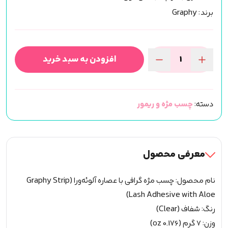
برند: Graphy
افزودن به سبد خرید
چسب
کاشت
مژه
دسته:
چسب مژه و ریمور
سفید
گرافی
تیوپی
(7
معرفی محصول
گرم)
عدد
نام محصول: چسب مژه گرافی با عصاره آلوئه‌ورا (Graphy Strip
Lash Adhesive with Aloe)
رنگ: شفاف (Clear)
وزن: ۷ گرم (0.176 oz)