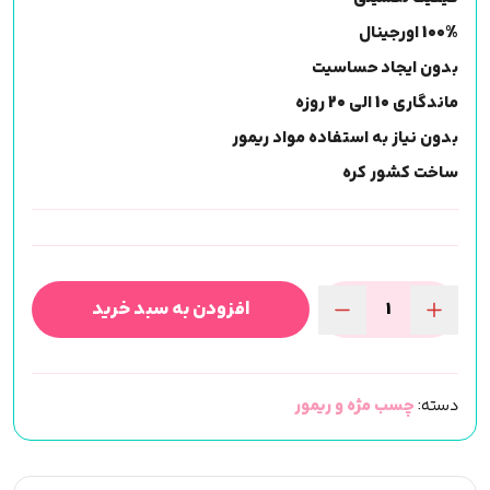
100% اورجینال
بدون ایجاد حساسیت
ماندگاری 10 الی 20 روزه
بدون نیاز به استفاده مواد ریمور
ساخت کشور کره
افزودن به سبد خرید
چسب
سانکو
sunku
دسته:
چسب مژه و ریمور
قلمی
سفید
درجه