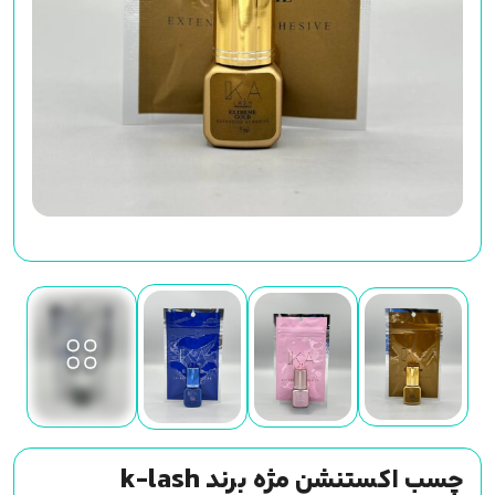
چسب اکستنشن مژه برند k-lash