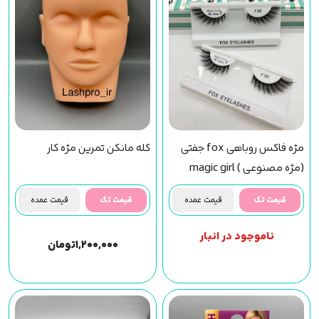
مژه فاکس روباهی fox جفتی
کله مانکن تمرین مژه کار
(مژه مصنوعی ) magic girl
(f36) مجیک گرل
قیمت تک
قیمت عمده
قیمت تک
قیمت عمده
ناموجود در انبار
۱,۲۰۰,۰۰۰
تومان