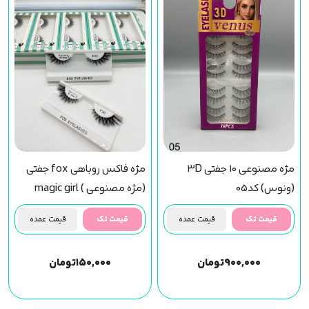
مژه مصنوعی 10 جفتی 3D
مژه فاکس روباهی fox جفتی
(ونوس) کد05
(مژه مصنوعی ) magic girl
(f30) مجیک گرل
قیمت تک
قیمت عمده
قیمت تک
قیمت عمده
۹۰۰,۰۰۰
تومان
۱۵۰,۰۰۰
تومان