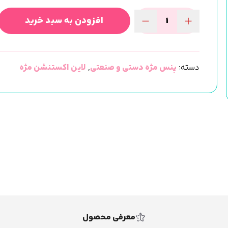
افزودن به سبد خرید
پنس
تخصصی
اکستنشن
دسته:
پنس مژه دستی و صنعتی
,
لاین اکستنشن مژه
مژه
و
کاشت
(برندSARAD)
اصلی
عدد
معرفی محصول