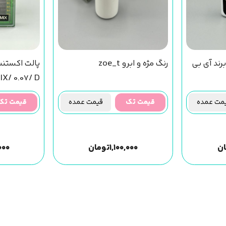
ند آی بی
رنگ مژه و ابرو zoe_t
پالت اکستن
IX/ 0.07/ D)
ت عمده
قیمت تک
قیمت عمده
قیمت تک
ان
۱,۱۰۰,۰۰۰
تومان
,۰۰۰