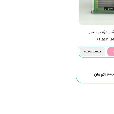
شن مژه تی لش
tlash (M
قیمت عمده
۱,۱۰۰
تومان