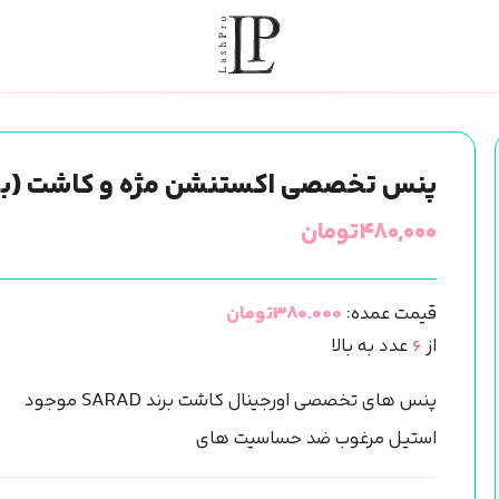
پنس تخصصی اکستنشن مژه و کاشت (برندSARAD) ا
۴۸۰,۰۰۰
تومان
قیمت عمده:
380.000تومان
از
6
عدد به بالا
پنس های تخصصی اورجینال کاشت برند SARAD موجود
استیل مرغوب ضد حساسیت های