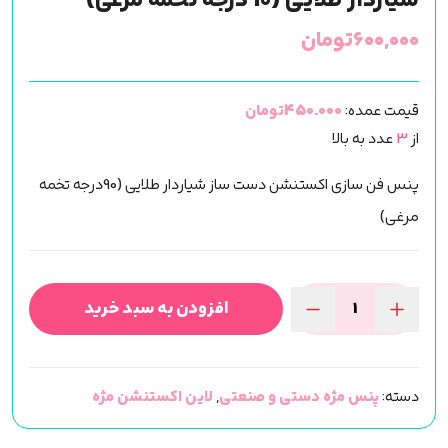
شیاردار طلایی (90درجه تخمه مرغی)
۶۰۰,۰۰۰
تومان
قیمت عمده:
450.000تومان
از
3
عدد به بالا
پنس فن سازی اکستنشن دست ساز شیاردار طلایی (90درجه تخمه
مرغی)
افزودن به سبد خرید
پنس
فن
سازی
دسته:
پنس مژه دستی و صنعتی
,
لاین اکستنشن مژه
اکستنشن
دست