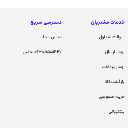
خدمات مشتریان
دسترسی سریع
سوالات متداول
تماس با ما
روش ارسال
09385551427 تماس
روش پرداخت
بازگشت کالا
حریم خصوصی
پشتیبانی