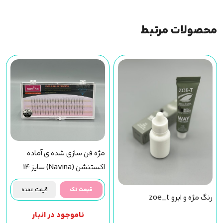
محصولات مرتبط
مژه فن سازی شده ی آماده
اکستنشن (Navina) سایز 14
قیمت تک
قیمت عمده
رنگ مژه و ابرو zoe_t
ناموجود در انبار