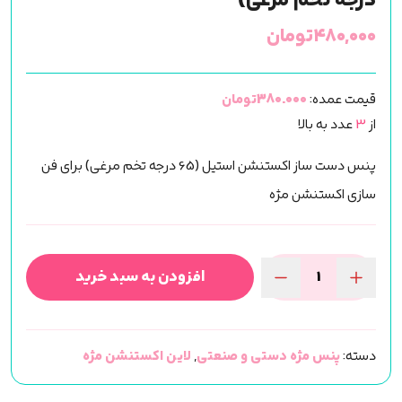
درجه تخم مرغی)
۴۸۰,۰۰۰
تومان
قیمت عمده:
380.000تومان
از
3
عدد به بالا
پنس دست ساز اکستنشن استیل (65 درجه تخم مرغی) برای فن
سازی اکستنشن مژه
افزودن به سبد خرید
پنس
دست
ساز
دسته:
پنس مژه دستی و صنعتی
,
لاین اکستنشن مژه
اکستنشن
استیل