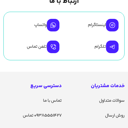
ارتباط با ما
اینستاگرام
واتساپ
تلگرام
تلفن تماس
خدمات مشتریان
دسترسی سریع
سوالات متداول
تماس با ما
روش ارسال
09385551427 تماس