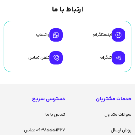
ارتباط با ما
اینستاگرام
واتساپ
تلگرام
تلفن تماس
خدمات مشتریان
دسترسی سریع
سوالات متداول
تماس با ما
روش ارسال
09385551427 تماس