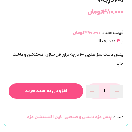
(60درجه)
۴۸۰,۰۰۰
تومان
قیمت عمده:
380.000تومان
از
3
عدد به بالا
پنس دست ساز طلایی 60 درجه برای فن سازی اکستنشن و کاشت
مژه
افزودن به سبد خرید
پنس
دست
ساز
دسته:
پنس مژه دستی و صنعتی
,
لاین اکستنشن مژه
اکستنشن
استیل