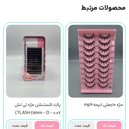
محصولات مرتبط
مژه 10جفتی انیمه mp9
پالت اکستنشن مژه تی لش
TLASH (11mm - D - 0.07)
قیمت تک
قیمت عمده
قیمت تک
قیمت عمده