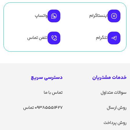
اینستاگرام
واتساپ
تلگرام
تلفن تماس
خدمات مشتریان
دسترسی سریع
سوالات متداول
تماس با ما
روش ارسال
09385551427 تماس
روش پرداخت