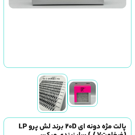
پالت مژه دونه ای 20D برند لش پرو LP