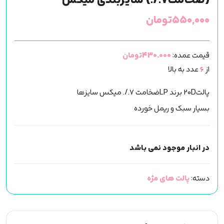
(ضخامت7./.) سایزبندی میکس
۵۵۰,۰۰۰
تومان
قیمت عمده:
430.000تومان
از
6
عدد به بالا
پالت20D برند LPضخامت 7./. میکس سایزها
بسیار سبک و ریمل خورده
در انبار موجود نمی باشد
دسته:
پالت های مژه