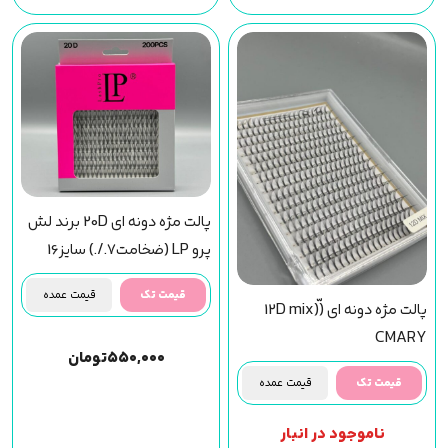
پالت مژه دونه ای 20D برند لش
پرو LP (ضخامت7./.) سایز16
قیمت تک
قیمت عمده
پالت مژه دونه ای (ّ12D mix)
CMARY
۵۵۰,۰۰۰
تومان
قیمت تک
قیمت عمده
ناموجود در انبار