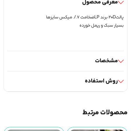
معرفی محصول
پالت20D برند LPضخامت 7./. میکس سایزها
بسیار سبک و ریمل خورده
مشخصات
روش استفاده
محصولات مرتبط