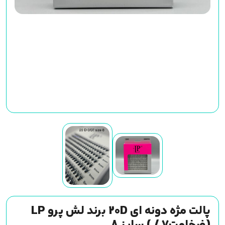
پالت مژه دونه ای 20D برند لش پرو LP