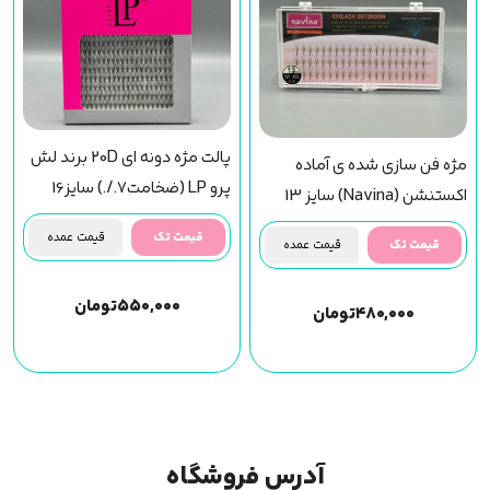
پالت مژه دونه ای 20D برند لش
مژه فن سازی شده ی آماده
پرو LP (ضخامت7./.) سایز16
اکستنشن (Navina) سایز 13
قیمت تک
قیمت عمده
قیمت تک
قیمت عمده
۵۵۰,۰۰۰
تومان
۴۸۰,۰۰۰
تومان
آدرس فروشگاه