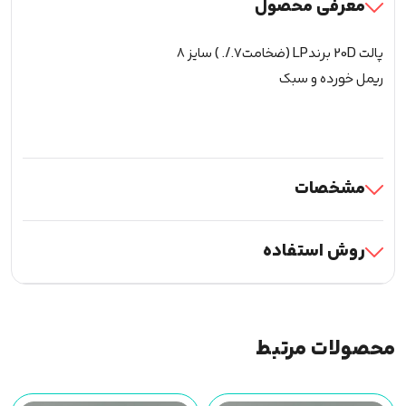
معرفی محصول
پالت 20D برندLP (ضخامت7./. ) سایز 8
ریمل خورده و سبک
مشخصات
روش استفاده
محصولات مرتبط