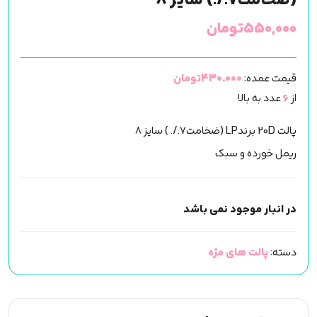
(ضخامت7./.) سایز 8
۵۵۰,۰۰۰
تومان
قیمت عمده:
430.000تومان
از
6
عدد به بالا
پالت 20D برندLP (ضخامت7./. ) سایز 8
ریمل خورده و سبک
در انبار موجود نمی باشد
دسته:
پالت های مژه