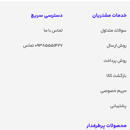
خدمات مشتریان
دسترسی سریع
سوالات متداول
تماس با ما
روش ارسال
09385551427 تماس
روش پرداخت
بازگشت کالا
حریم خصوصی
پشتیبانی
محصولات پرطرفدار