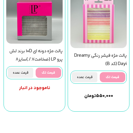
پالت مژه دونه ای 10D برند لش
پالت مژه فیشر رنگی Dreamy
پرو LP (ضخامت7./.)سایز8
Dayi (کد B)
قیمت تک
قیمت عمده
قیمت تک
قیمت عمده
ناموجود در انبار
۵۵۰,۰۰۰
تومان