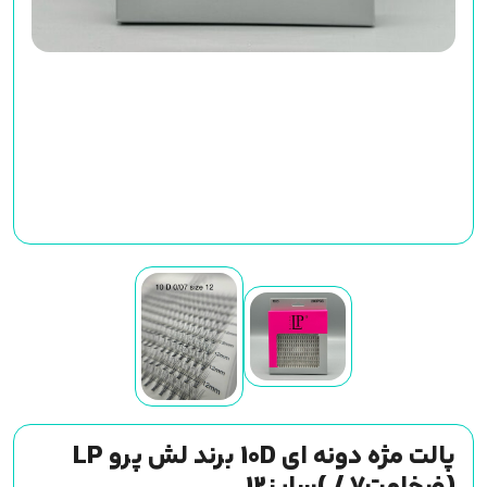
پالت مژه دونه ای 10D برند لش پرو LP