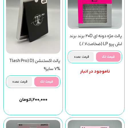
پالت مژه دونه ای 20D برند برند
لش پرو LP (ضخامت7./.)
سایز12
قیمت تک
قیمت عمده
پالت اکستنشن (Tlash Pro) D
7% سایز9
ناموجود در انبار
قیمت تک
قیمت عمده
۱,۲۰۰,۰۰۰
تومان