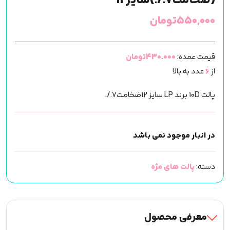
(ضخامت7./.)سایز12
۵۵۰,۰۰۰
تومان
قیمت عمده:
430.000تومان
از
6
عدد به بالا
پالت 10D برند LP سایز 12ضخامت7./.
در انبار موجود نمی باشد
دسته:
پالت های مژه
معرفی محصول