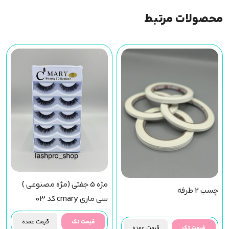
محصولات مرتبط
مژه 5 جفتی (مژه مصنوعی )
چسب 2 طرفه
سی ماری cmary کد 03
قیمت تک
قیمت عمده
قیمت تک
قیمت عمده