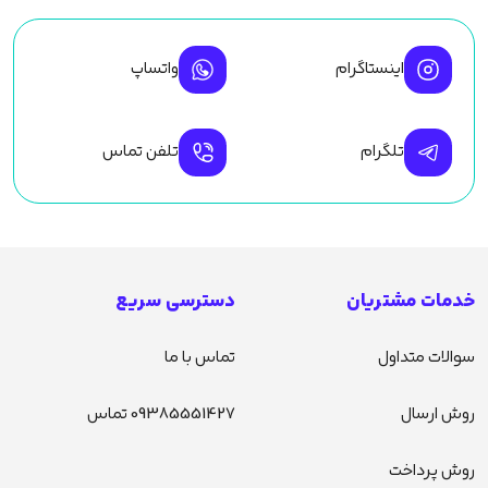
اینستاگرام
واتساپ
تلگرام
تلفن تماس
خدمات مشتریان
دسترسی سریع
سوالات متداول
تماس با ما
روش ارسال
09385551427 تماس
روش پرداخت