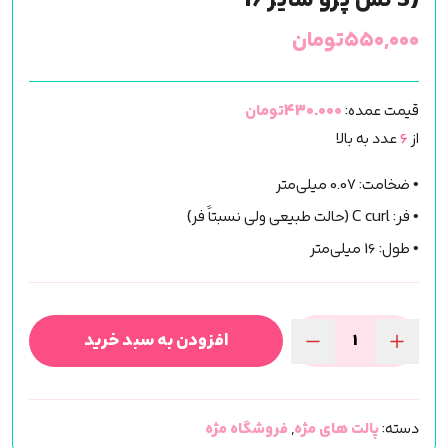
S) لش پرو سایز 16
۵۵۰,۰۰۰
تومان
قیمت عمده:
430.000تومان
از
6
عدد به بالا
• ضخامت: 0.07 میلی‌متر
• فر: C curl (حالت طبیعی ولی نسبتاً فر)
• طول: 16 میلی‌متر
افزودن به سبد خرید
پالت
مژه
دونه
دسته:
پالت های مژه
,
فروشگاه مژه
ای