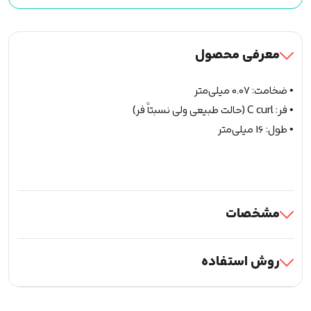
اسپایک
LASHPRO
(A-
معرفی محصول
S)
لش
• ضخامت: 0.07 میلی‌متر
پرو
• فر: C curl (حالت طبیعی ولی نسبتاً فر)
سایز
• طول: 16 میلی‌متر
16
عدد
مشخصات
روش استفاده