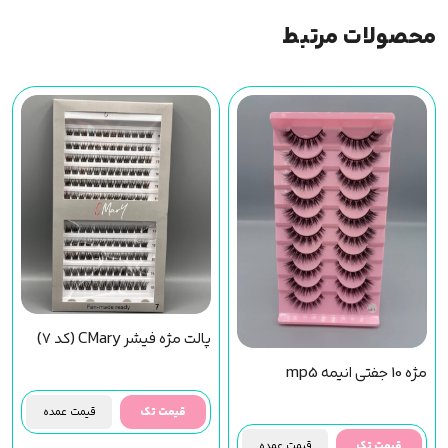
محصولات مرتبط
پالت مژه فیشر CMary (کد 7)
مژه 10 جفتی انیمه mp5
قیمت تک
قیمت عمده
قیمت تک
قیمت عمده