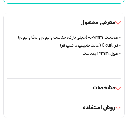
اسپایک
LASHPRO
(A-
معرفی محصول
S)
لش
• ضخامت: 0.07mm (خیلی نازک، مناسب والیوم و مگا والیوم)
پرو
• فر: C curl (حالت طبیعی با کمی فر)
سایز
• طول: ۱۴mm یکدست
14
عدد
مشخصات
روش استفاده