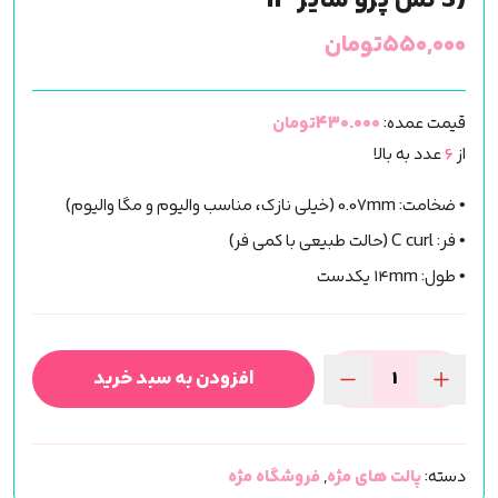
S) لش پرو سایز 14
۵۵۰,۰۰۰
تومان
قیمت عمده:
430.000تومان
از
6
عدد به بالا
• ضخامت: 0.07mm (خیلی نازک، مناسب والیوم و مگا والیوم)
• فر: C curl (حالت طبیعی با کمی فر)
• طول: ۱۴mm یکدست
افزودن به سبد خرید
پالت
مژه
دونه
دسته:
پالت های مژه
,
فروشگاه مژه
ای