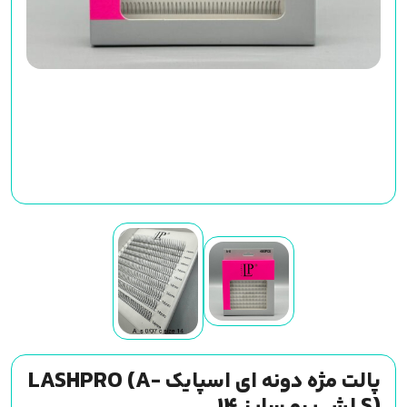
پالت مژه دونه ای اسپایک LASHPRO (A-