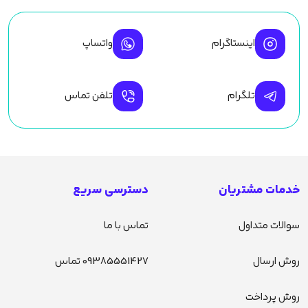
اینستاگرام
واتساپ
تلگرام
تلفن تماس
خدمات مشتریان
دسترسی سریع
سوالات متداول
تماس با ما
روش ارسال
09385551427 تماس
روش پرداخت