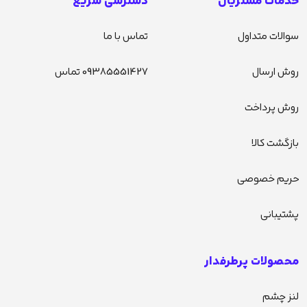
خدمات مشتریان
دسترسی سریع
سوالات متداول
تماس با ما
روش ارسال
09385551427 تماس
روش پرداخت
بازگشت کالا
حریم خصوصی
پشتیبانی
محصولات پرطرفدار
لنز چشم