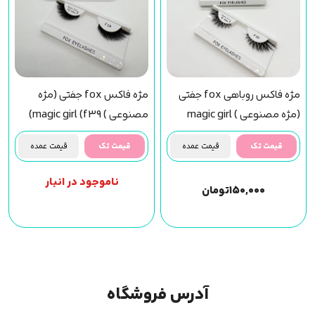
مژه فاکس روباهی fox جفتی
مژه فاکس fox جفتی (مژه
(مژه مصنوعی ) magic girl
مصنوعی ) magic girl (f39)
(f30) مجیک گرل
مجیک گرل
قیمت تک
قیمت عمده
قیمت تک
قیمت عمده
ناموجود در انبار
۱۵۰,۰۰۰
تومان
آدرس فروشگاه