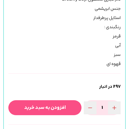
جنس ابریشمی
استایل پرطرفدار
رنگبندی :
قرمز
آبی
سبز
قهوه ای
297 در انبار
افزودن به سبد خرید
پالت
فیشر
رنگی