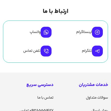
ارتباط با ما
اینستاگرام
واتساپ
تلگرام
تلفن تماس
خدمات مشتریان
دسترسی سریع
سوالات متداول
تماس با ما
روش ارسال
09385551427 تماس