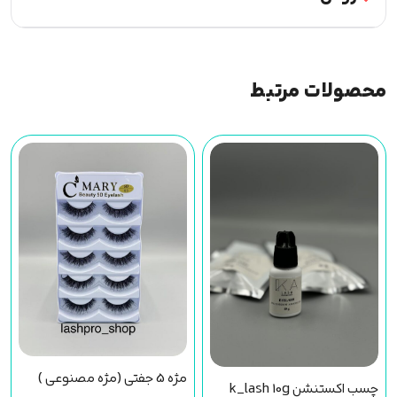
محصولات مرتبط
مژه 5 جفتی (مژه مصنوعی )
چسب اکستنشن k_lash 10g