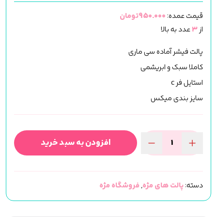
قیمت عمده:
950.000تومان
از
3
عدد به بالا
پالت فیشر آماده سی ماری
کاملا سبک و ابریشمی
استایل فر c
سایز بندی میکس
افزودن به سبد خرید
پالت
مژه
فیشر
دسته:
پالت های مژه
,
فروشگاه مژه
CMary
(کد
01)