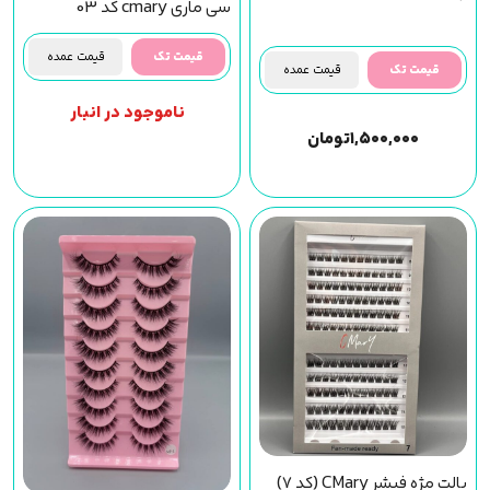
سی ماری cmary کد 03
قیمت تک
قیمت عمده
قیمت تک
قیمت عمده
ناموجود در انبار
۱,۵۰۰,۰۰۰
تومان
پالت مژه فیشر CMary (کد 7)