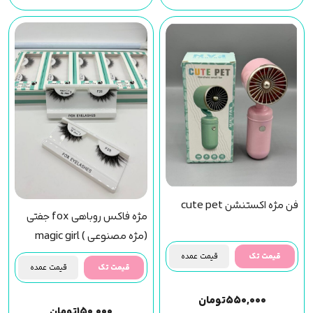
فن مژه اکستنشن cute pet
مژه فاکس روباهی fox جفتی
(مژه مصنوعی ) magic girl
(f28) مجیک گرل
قیمت تک
قیمت عمده
قیمت تک
قیمت عمده
۵۵۰,۰۰۰
تومان
۱۵۰,۰۰۰
تومان