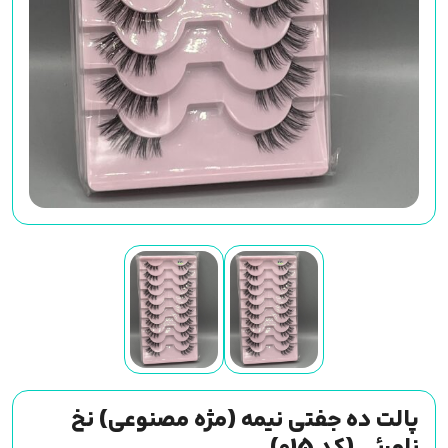
پالت ده جفتی نیمه (مژه مصنوعی) نخ