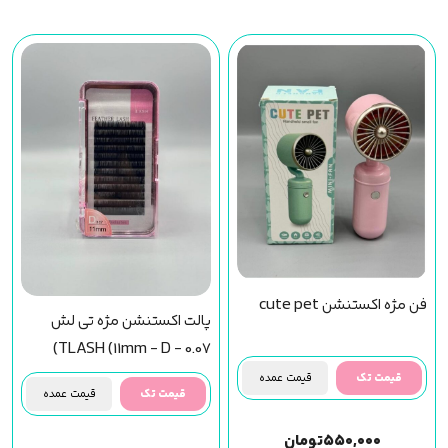
فن مژه اکستنشن cute pet
پالت اکستنشن مژه تی لش
TLASH (11mm - D - 0.07)
قیمت تک
قیمت عمده
قیمت تک
قیمت عمده
۵۵۰,۰۰۰
تومان