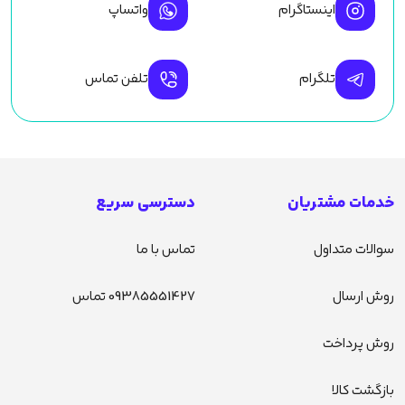
اینستاگرام
واتساپ
تلگرام
تلفن تماس
خدمات مشتریان
دسترسی سریع
سوالات متداول
تماس با ما
روش ارسال
09385551427 تماس
روش پرداخت
بازگشت کالا