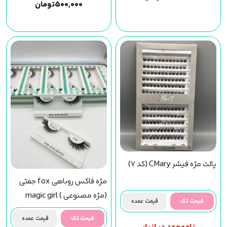
۵۰۰,۰۰۰
تومان
پالت مژه فیشر CMary (کد 7)
مژه فاکس روباهی fox جفتی
(مژه مصنوعی ) magic girl
قیمت تک
قیمت عمده
(f30) مجیک گرل
قیمت تک
قیمت عمده