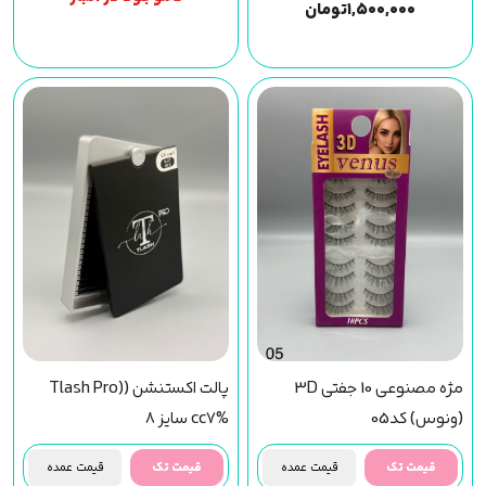
۱,۵۰۰,۰۰۰
تومان
مژه مصنوعی 10 جفتی 3D
پالت اکستنشن (Tlash Pro)
(ونوس) کد05
cc7% سایز 8
قیمت تک
قیمت عمده
قیمت تک
قیمت عمده