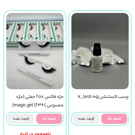
چسب اکستنشن k_lash 10g
مژه فاکس fox جفتی (مژه
مصنوعی ) magic girl (f39)
مجیک گرل
قیمت تک
قیمت عمده
قیمت تک
قیمت عمده
ناموجود در انبار