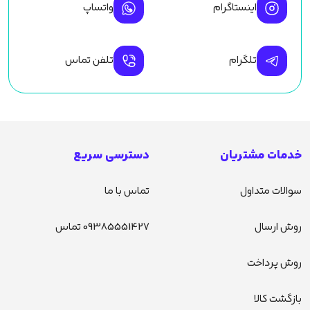
اینستاگرام
واتساپ
تلگرام
تلفن تماس
خدمات مشتریان
دسترسی سریع
سوالات متداول
تماس با ما
روش ارسال
09385551427 تماس
روش پرداخت
بازگشت کالا