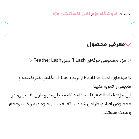
مژه
دسته:
فروشگاه مژه
,
لاین اکستنشن مژه
تی
لش
TLASH
(
معرفی محصول
13mm
-
✨ مژه مصنوعی حرفه‌ای T Lash مدل Feather Lash ✨
D
-
با مژه‌های Feather Lash از برند T Lash، نگاهی خیره‌کننده و
0.07
طبیعی را تجربه کنید!
)
این مژه‌ها با حالت فر D، ضخامت ۰.۰۷ میلی‌متر و طول ۱۳ میلی‌متر،
عدد
مخصوص افرادی طراحی شده‌اند که به دنبال جلوه‌ای ظریف، پرحجم
و سبک هستند.