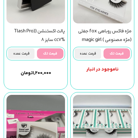
مژه فاکس روباهی fox جفتی
پالت اکستنشن (Tlash Pro)
(مژه مصنوعی ) magic girl
cc7% سایز 8
(f36) مجیک گرل
قیمت تک
قیمت عمده
قیمت تک
قیمت عمده
ناموجود در انبار
۱,۲۰۰,۰۰۰
تومان