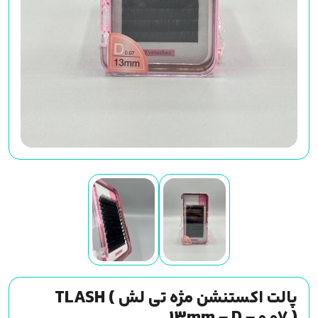
پالت اکستنشن مژه تی لش TLASH (