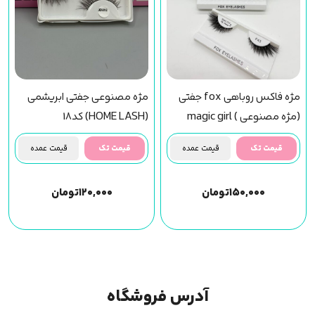
مژه فاکس روباهی fox جفتی
مژه مصنوعی جفتی ابریشمی
(مژه مصنوعی ) magic girl
(HOME LASH) کد18
(f43) مجیک گرل
قیمت تک
قیمت عمده
قیمت تک
قیمت عمده
۱۵۰,۰۰۰
تومان
۱۲۰,۰۰۰
تومان
آدرس فروشگاه