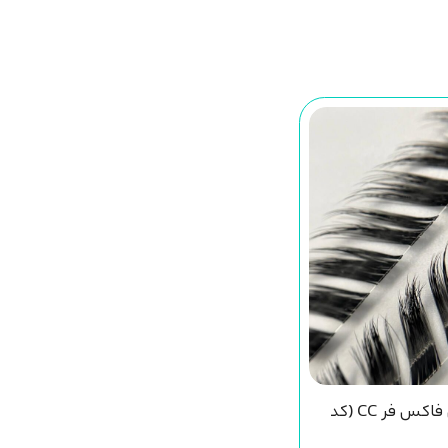
مژه ریسه ای فاکس فر CC (کد