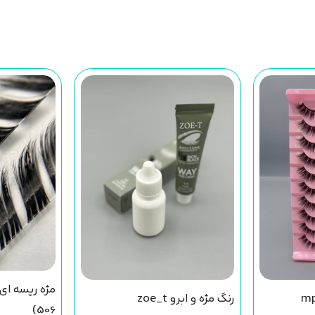
رنگ مژه و ابرو zoe_t
506)