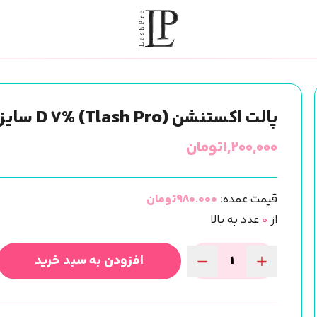
پالت اکستنشن (Tlash Pro) D 7% سایز 11
۱,۲۰۰,۰۰۰
تومان
قیمت عمده:
980.000تومان
از
0
عدد به بالا
افزودن به سبد خرید
پالت
اکستنشن
(Tlash