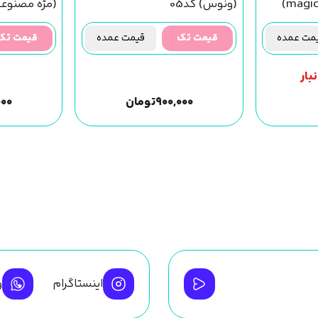
مصنوعی ) magic girl (f39)
(ونوس) کد05
(f30) مجیک گرل
ت عمده
قیمت تک
قیمت عمده
قیمت تک
بار
۹۰۰,۰۰۰
تومان
۰۰۰
اینستاگرام
و