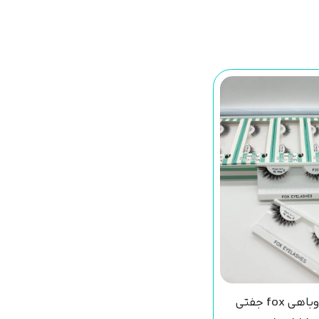
مژه فاکس روباهی fox جفتی