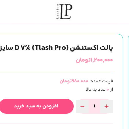
پالت اکستنشن (Tlash Pro) D 7% سایز 10
۱,۲۰۰,۰۰۰
تومان
قیمت عمده:
980.000تومان
از
0
عدد به بالا
افزودن به سبد خرید
پالت
اکستنشن
(Tlash