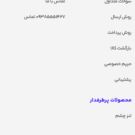
سوالات متداول
تماس با ما
روش ارسال
09385551427 تماس
روش پرداخت
بازگشت کالا
حریم خصوصی
پشتیبانی
محصولات پرطرفدار
لنز چشم