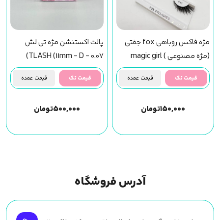
مژه فاکس روباهی fox جفتی
پالت اکستنشن مژه تی لش
(مژه مصنوعی ) magic girl
TLASH (11mm - D - 0.07)
(f43) مجیک گرل
قیمت تک
قیمت عمده
قیمت تک
قیمت عمده
۱۵۰,۰۰۰
تومان
۵۰۰,۰۰۰
تومان
آدرس فروشگاه