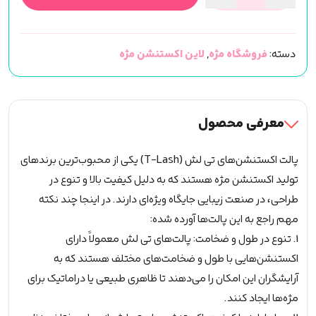
پالت
اکستنشن
مژه
دسته:
فروشگاه مژه
,
لاین اکستنشن مژه
تی
لش
MIX
0.07
معرفی محصول
TLASH
عدد
پالت اکستنشن‌های تی لش (T-Lash) یکی از محبوب‌ترین برندهای
تولید اکستنشن مژه هستند که به دلیل کیفیت بالا و تنوع در
طراحی، در صنعت زیبایی جایگاه ویژه‌ای دارند. در اینجا چند نکته
مهم راجع به این پالت‌ها آورده شده:
1. تنوع در طول و ضخامت: پالت‌های تی لش معمولاً دارای
اکستنشن‌هایی با طول و ضخامت‌های مختلف هستند که به
آرایشگران این امکان را می‌دهند تا ظاهری طبیعی یا دراماتیک برای
مژه‌ها ایجاد کنند.