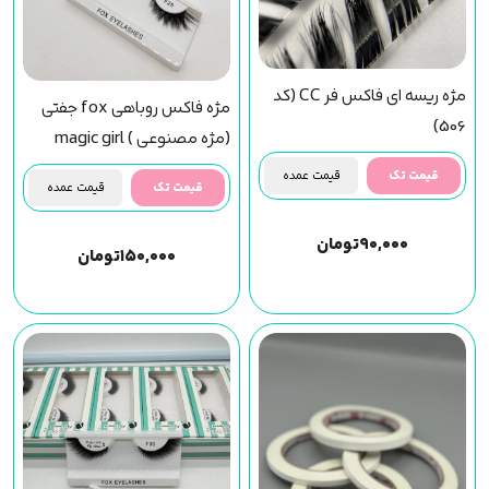
مژه ریسه ای فاکس فر CC (کد
مژه فاکس روباهی fox جفتی
506)
(مژه مصنوعی ) magic girl
(f28) مجیک گرل
قیمت تک
قیمت عمده
قیمت تک
قیمت عمده
۹۰,۰۰۰
تومان
۱۵۰,۰۰۰
تومان