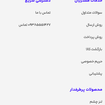
خدمات مشتریان
دسترسی سریع
سوالات متداول
تماس با ما
روش ارسال
09385551427 تماس
روش پرداخت
بازگشت کالا
حریم خصوصی
پشتیبانی
محصولات پرطرفدار
لنز چشم