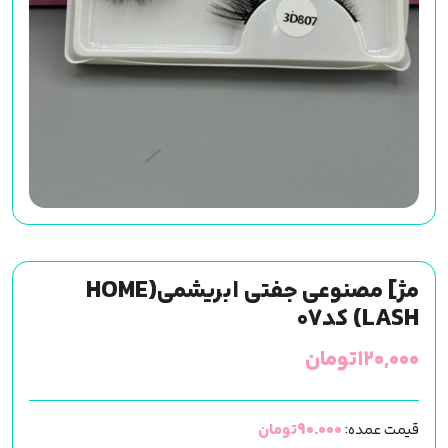
مژ] مصنوعی جفتی ابریشمی(HOME
LASH) کد07
۱۲۰,۰۰۰
تومان
قیمت عمده:
90.000تومان