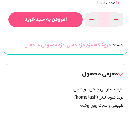
از
10
عدد به بالا
افزودن به سبد خرید
مژ]
مصنوعی
جفتی
دسته:
فروشگاه مژه
,
مژه جفتی
,
مژه مصنوعی 10 جفتی
ابریشمی(HOME
LASH)
کد07
عدد
معرفی محصول
مژه مصنوعی جفتی ابریشمی
برند هوم لش (home lash)
طبیعی و سبک روی چشم