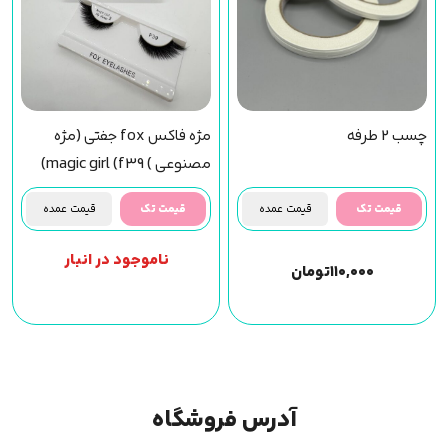
چسب 2 طرفه
مژه فاکس fox جفتی (مژه
مصنوعی ) magic girl (f39)
مجیک گرل
قیمت تک
قیمت عمده
قیمت تک
قیمت عمده
ناموجود در انبار
۱۱۰,۰۰۰
تومان
آدرس فروشگاه