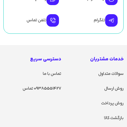
تلگرام
تلفن تماس
خدمات مشتریان
دسترسی سریع
سوالات متداول
تماس با ما
روش ارسال
09385551427 تماس
روش پرداخت
بازگشت کالا