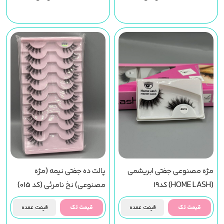
مژه مصنوعی جفتی ابریشمی
پالت ده جفتی نیمه (مژه
(HOME LASH) کد19
مصنوعی) نخ نامرئی (کد 015)
قیمت تک
قیمت عمده
قیمت تک
قیمت عمده