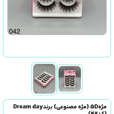
مژه5D (مژه مصنوعی) برندDream day