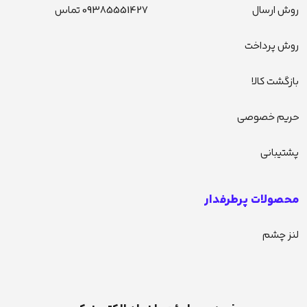
روش ارسال
09385551427 تماس
روش پرداخت
بازگشت کالا
حریم خصوصی
پشتیبانی
محصولات پرطرفدار
لنز چشم