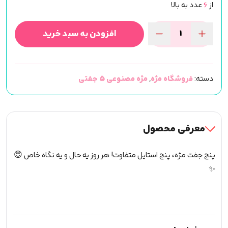
از
6
عدد به بالا
افزودن به سبد خرید
مژه
5
جفتی
دسته:
فروشگاه مژه
,
مژه مصنوعی 5 جفتی
(مژه
مصنوعی
)
برند
معرفی محصول
راش
Rush
پنج جفت مژه، پنج استایل متفاوت! هر روز یه حال و یه نگاه خاص 😍
کد
✨
Ab06
عدد