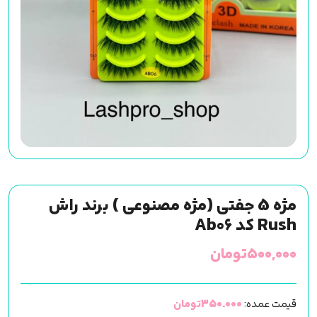
مژه 5 جفتی (مژه مصنوعی ) برند راش
Rush کد Ab06
۵۰۰,۰۰۰
تومان
قیمت عمده:
350.000تومان