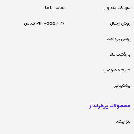
سوالات متداول
تماس با ما
روش ارسال
09385551427 تماس
روش پرداخت
بازگشت کالا
حریم خصوصی
پشتیبانی
محصولات پرطرفدار
لنز چشم