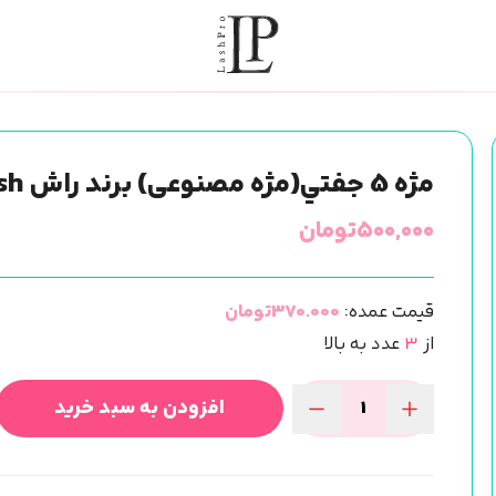
مژه 5 جفتي(مژه مصنوعی) برند راش Rush كد Ab04
۵۰۰,۰۰۰
تومان
قیمت عمده:
370.000تومان
از
3
عدد به بالا
افزودن به سبد خرید
مژه
5
جفتي(مژه