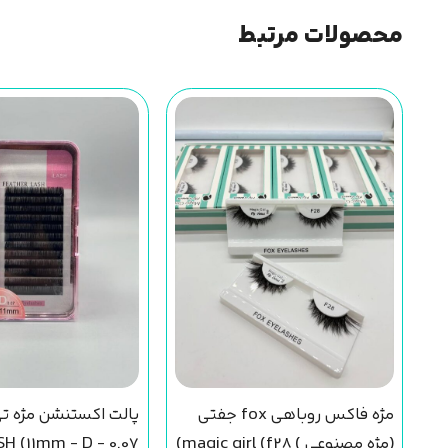
محصولات مرتبط
مژه فاکس روباهی fox جفتی
پالت اکستنشن مژه ت
(مژه مصنوعی ) magic girl (f28)
H (11mm - D - 0.07)