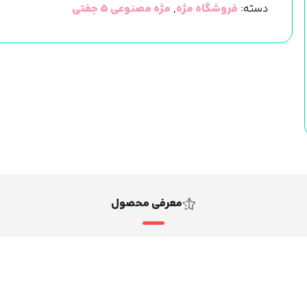
دسته:
فروشگاه مژه
,
مژه مصنوعی 5 جفتی
مصنوعی)
برند
راش
Rush
كد
Ab04
عدد
معرفی محصول