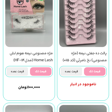
پالت ده جفتی نیمه (مژه
مژه مصنوعی نیمه هوم لش
مصنوعی) نخ نامرئی (کد 015)
Home Lash (مدلHF-14)
قیمت تک
قیمت عمده
قیمت تک
قیمت عمده
ناموجود در انبار
۱۰۰,۰۰۰
تومان