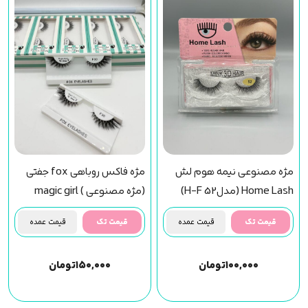
مژه مصنوعی نیمه هوم لش
مژه فاکس روباهی fox جفتی
Home Lash (مدل52 H-F)
(مژه مصنوعی ) magic girl
(f30) مجیک گرل
قیمت تک
قیمت عمده
قیمت تک
قیمت عمده
۱۰۰,۰۰۰
تومان
۱۵۰,۰۰۰
تومان