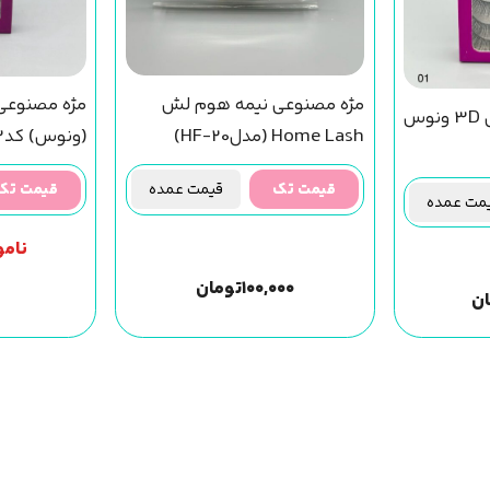
مژه مصنوعی نیمه هوم لش
مژه مصنوعی 10 جفتی 3D ونوس
Home Lash (مدلHF-20)
(ونوس) کد13
قیمت تک
قیمت عمده
قیمت تک
ت عمده
نامو
۱۰۰,۰۰۰
تومان
ان