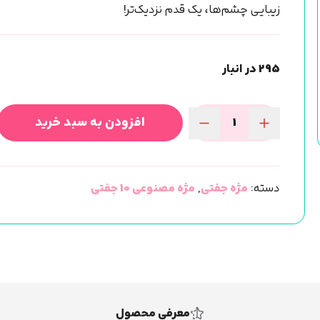
زیبایی چشم‌ها، یک قدم نزدیک‌تر!
295 در انبار
افزودن به سبد خرید
مژه
مصنوعی
10جفتی
دسته:
مژه جفتی
,
مژه مصنوعی 10 جفتی
3D
(ونوس)
کد03
عدد
معرفی محصول