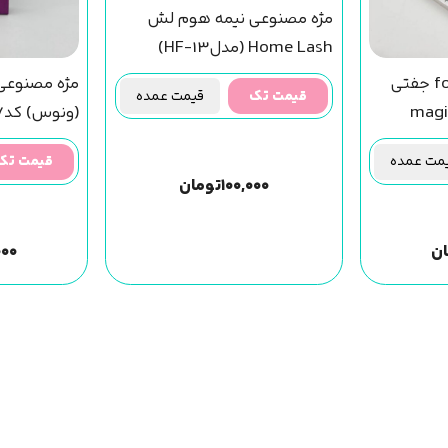
مژه مصنوعی نیمه هوم لش
Home Lash (مدلHF-13)
مژه فاکس روباهی fox جفتی
قیمت تک
قیمت عمده
) magic girl
(ونوس) کد07
ت عمده
قیمت تک
۱۰۰,۰۰۰
تومان
ن
۰۰۰