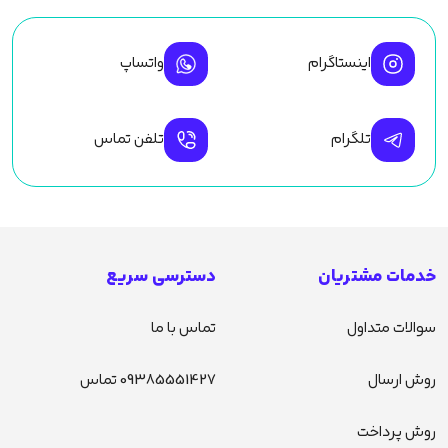
اینستاگرام
واتساپ
تلگرام
تلفن تماس
خدمات مشتریان
دسترسی سریع
سوالات متداول
تماس با ما
روش ارسال
09385551427 تماس
روش پرداخت