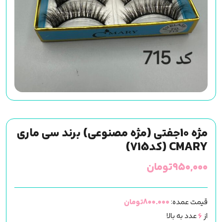
مژه 10جفتی (مژه مصنوعی) برند سی ماری
CMARY (کد715)
۹۵۰,۰۰۰
تومان
قیمت عمده:
800.000تومان
از
6
عدد به بالا