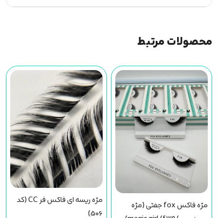
محصولات مرتبط
مژه ریسه ای فاکس فر CC (کد
مژه فاکس fox جفتی (مژه
506)