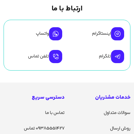
ارتباط با ما
اینستاگرام
واتساپ
تلگرام
تلفن تماس
خدمات مشتریان
دسترسی سریع
سوالات متداول
تماس با ما
روش ارسال
09385551427 تماس