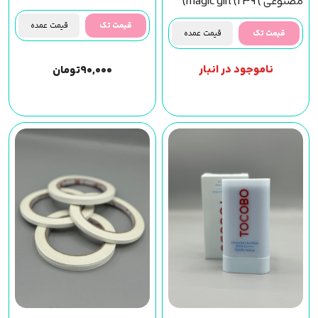
مصنوعی ) magic girl (f39)
مجیک گرل
قیمت تک
قیمت عمده
قیمت تک
قیمت عمده
ناموجود در انبار
۹۰,۰۰۰
تومان