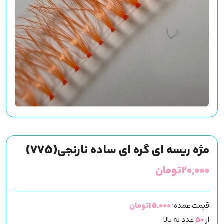
مژه ریسه ای گره ای ساده نارنجی(775)
۲۰,۰۰۰
تومان
قیمت عمده:
15.000تومان
از
50
عدد به بالا