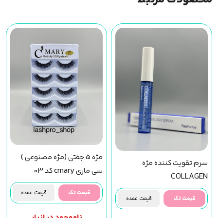
مژه 5 جفتی (مژه مصنوعی )
سرم تقویت کننده مژه
سی ماری cmary کد 03
COLLAGEN
قیمت تک
قیمت عمده
قیمت تک
قیمت عمده
ناموجود در انبار