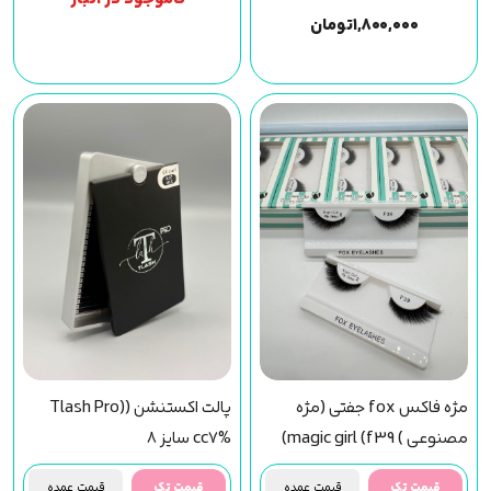
۱,۸۰۰,۰۰۰
تومان
مژه فاکس fox جفتی (مژه
پالت اکستنشن (Tlash Pro)
مصنوعی ) magic girl (f39)
cc7% سایز 8
مجیک گرل
قیمت تک
قیمت عمده
قیمت تک
قیمت عمده