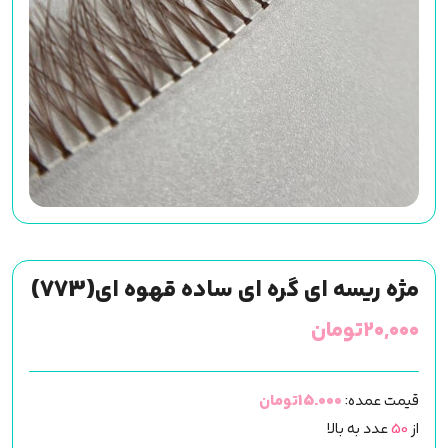
مژه ریسه ای گره ای ساده قهوه ای(773)
۲۰,۰۰۰
تومان
قیمت عمده:
15.000تومان
از
50
عدد به بالا