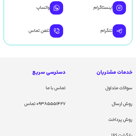
اینستاگرام
واتساپ
تلگرام
تلفن تماس
خدمات مشتریان
دسترسی سریع
سوالات متداول
تماس با ما
روش ارسال
09385551427 تماس
روش پرداخت
بازگشت کالا