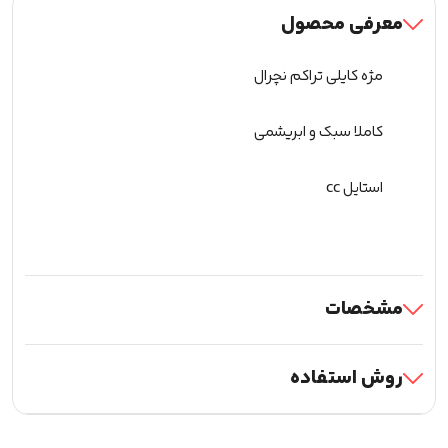
528)
معرفی محصول
عدد
مژه کایلی تراکم نچرال
کاملا سبک و ابریشمی
استایل cc
مشخصات
روش استفاده