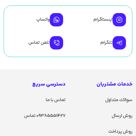
اینستاگرام
واتساپ
تلگرام
تلفن تماس
خدمات مشتریان
دسترسی سریع
سوالات متداول
تماس با ما
روش ارسال
09385551427 تماس
روش پرداخت