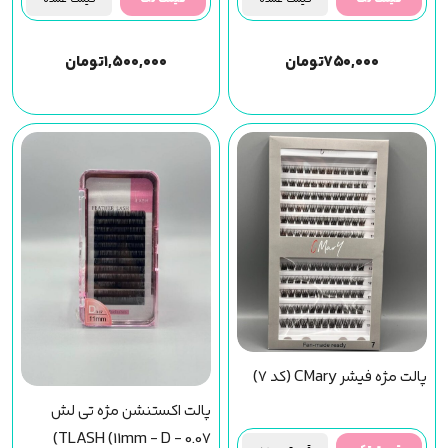
۷۵۰,۰۰۰
تومان
۱,۵۰۰,۰۰۰
تومان
پالت مژه فیشر CMary (کد 7)
پالت اکستنشن مژه تی لش
TLASH (11mm - D - 0.07)