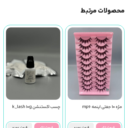
محصولات مرتبط
مژه 10 جفتی اینمه mp6
چسب اکستنشن k_lash 10g
قیمت تک
قیمت عمده
قیمت تک
قیمت عمده