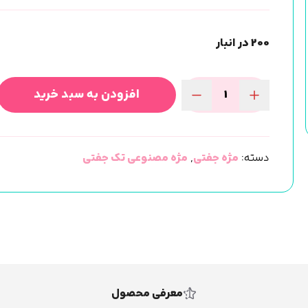
200 در انبار
افزودن به سبد خرید
مژه
مصنوعی
نیمه
دسته:
مژه جفتی
,
مژه مصنوعی تک جفتی
هوم
لش
Home
Lash
(مدلHF-
13)
عدد
معرفی محصول