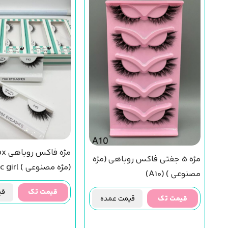
مژه 5 جفتی فاکس روباهی (مژه
(مژه مصنوعی 
مصنوعی ) (A10)
(f43) مجیک گرل
قیمت تک
قیم
قیمت تک
قیمت عمده