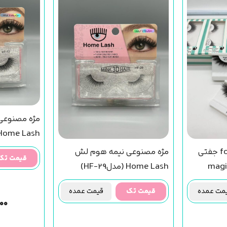
مژه مصنوعی
Home Lash (مدلHF-13
مژه فاکس روباهی fox جفتی
مژه مصنوعی نیمه هوم لش
قیمت تک
) magic girl
Home Lash (مدلHF-29)
ت عمده
قیمت تک
قیمت عمده
۰۰۰