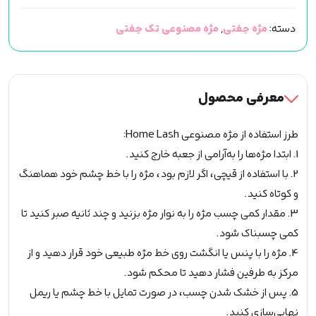
نیمه
دسته:
مژه جفتی
,
مژه مصنوعی تک جفتی
هوم
لش
Home
Lash
معرفی محصول
(مدلHF-
24)
طرز استفاده از مژه مصنوعی Home Lash:
عدد
1. ابتدا مژه‌ها را به‌آرامی از جعبه خارج کنید.
2. با استفاده از قیچی، اگر لازم بود، مژه را با خط چشم خود هماهنگ
و کوتاه کنید.
3. مقدار کمی چسب مژه را به نوار مژه بزنید و چند ثانیه صبر کنید تا
کمی چسبناک شود.
4. مژه را با پنس یا انگشت روی خط مژه طبیعی خود قرار دهید و از
مرکز به طرفین فشار دهید تا محکم شود.
5. پس از خشک شدن چسب، در صورت تمایل با خط چشم یا ریمل
نهایی‌سازی کنید.