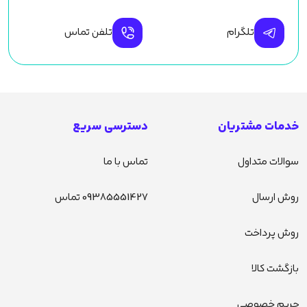
تلگرام
تلفن تماس
خدمات مشتریان
دسترسی سریع
سوالات متداول
تماس با ما
روش ارسال
09385551427 تماس
روش پرداخت
بازگشت کالا
حریم خصوصی