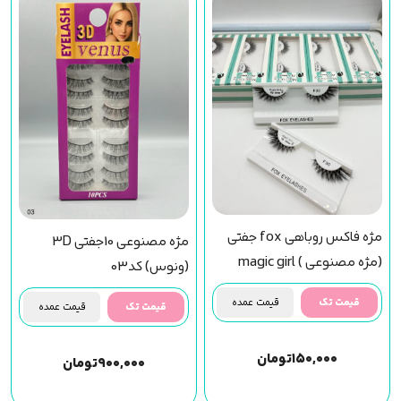
مژه فاکس روباهی fox جفتی
مژه مصنوعی 10جفتی 3D
(مژه مصنوعی ) magic girl
(ونوس) کد03
(f30) مجیک گرل
قیمت تک
قیمت عمده
قیمت تک
قیمت عمده
۱۵۰,۰۰۰
تومان
۹۰۰,۰۰۰
تومان